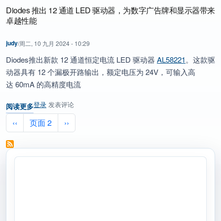
Diodes 推出 12 通道 LED 驱动器，为数字广告牌和显示器带来
卓越性能
judy
/
周二, 10 九月 2024 - 10:29
Diodes
推出新款
12
通道恒定电流
LED
驱动器
AL58221
。这款驱
动器具有
12
个漏极开路输出
，
额定电压为
24V
，
可输入
高
达
60mA
的
高精度电流
登录
发表评论
阅读更多
关于 Diodes 推出 12 通道 LED 驱动器，为数字广告牌和显示器带来
分页
前一页
下一页
‹‹
页面 2
››