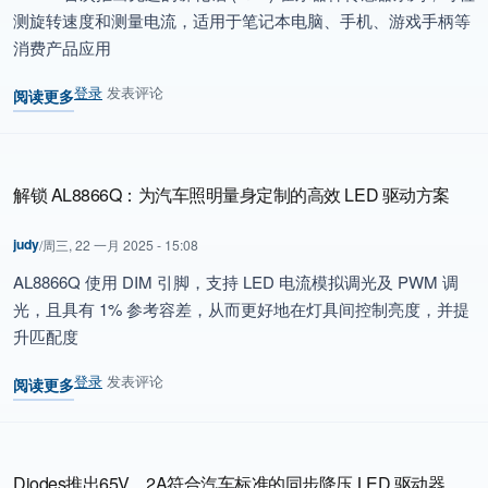
测旋转速度和测量电流
，适用于笔记本电脑、手机、游戏手柄等
消费产品应用
登录
发表评论
阅读更多
关于 Diodes推出先进的锑化铟霍尔器件传感器，适用于旋转和电流检
解锁 AL8866Q：为汽车照明量身定制的高效 LED 驱动方案
judy
/
周三, 22 一月 2025 - 15:08
AL8866Q
使用
DIM
引脚
，
支持
LED
电流模拟调光及
PWM
调
光
，
且具有
1%
参考容差，从而更好地在灯具间控制亮度，并提
升匹配度
登录
发表评论
阅读更多
关于 解锁 AL8866Q：为汽车照明量身定制的高效 LED 驱动方案
Diodes推出65V、2A符合汽车标准的同步降压 LED 驱动器，