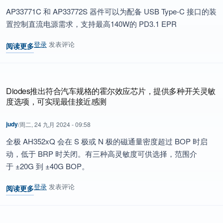
AP33771C 和 AP33772S 器件可以为配备 USB Type-C 接口的装
置控制直流电源需求，支持最高140W的 PD3.1 EPR
登录
发表评论
阅读更多
关于 Diodes推出 USB Sink 控制器为电池供电装置提供多功能 PD E
Diodes推出符合汽车规格的霍尔效应芯片，提供多种开关灵敏
度选项，可实现最佳接近感测
judy
/
周二, 24 九月 2024 - 09:58
全极
AH352xQ
会在
S
极或
N
极的磁通量密度超过
B
OP
时启
动
，
低于
B
RP
时关闭。有三种高灵敏度可供选择，范围介
于
±20G
到
±40G B
OP
。
登录
发表评论
阅读更多
关于 Diodes推出符合汽车规格的霍尔效应芯片，提供多种开关灵敏