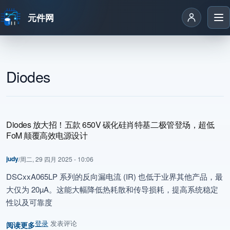
元件网
跳转到主要内容
Diodes
Diodes 放大招！五款 650V 碳化硅肖特基二极管登场，超低
FoM 颠覆高效电源设计
judy
/
周二, 29 四月 2025 - 10:06
DSCxxA065LP
系列的反向漏电流
(I
R
)
也低于业界其他产品，最
大仅为
20µA
。这能大幅降低热耗散和传导损耗，提高系统稳定
性以及可靠度
登录
发表评论
阅读更多