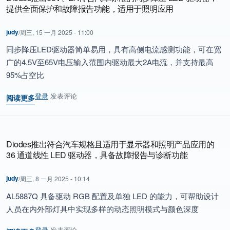
提供全面保护和故障报告功能，适用于照明应用
judy
/
周三, 15 一月 2025 - 11:00
同步降压
LED
驱动器简单易用，具有高侧电流感测功能，可在宽
广的
4.5V
至
65V
电压输入范围内驱动最大
2A
电流，并支持最高
95%
占空比
登录
发表评论
阅读更多
关于 Diodes推出65V、2A符合汽车标准的同步降压 LED 驱动
Diodes推出符合汽车规格且适用于显示器和照明产品应用的
36 通道线性 LED 驱动器，具备故障报告与诊断功能
judy
/
周三, 8 一月 2025 - 10:14
AL5887Q
具备驱动
RGB
配置及单独
LED
的能力，可帮助设计
人员在内外部灯具中实现多样的动态照明模式与颜色深度
登录
发表评论