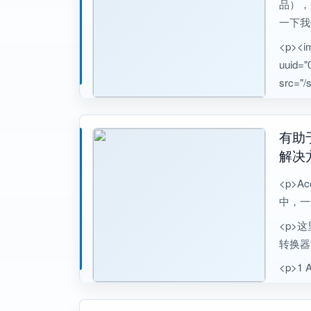
品），
一下我
<p><img
uuid="
src="/s
有助于
解决
<p>A
中，一
<p>这
转换器“M
<p>1 