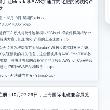
播】让Murata和AWS加速并简化您的物联网产
，为国内电源工程师提供集技术提升、人脉拓展、业务洽谈
发
赋能为一体的优质高效平台。</p>
期：12月10日(星期四)<br />
:30-14:30pm</p>
您是否正在寻找将硬件连接模块和Cloud IoT软件框架相结合
解决方案，以加快IoT产品的上市速度？</p>
次会议将为您提供有关Murata的Wi-Fi和蜂窝LTE-M / NB-
 AWS认证模块的相关信息，这些模块具有AWS FreeRTOS软
堆栈，可快速将您的设备安全地连接到AWS IoT Core平台
超过175种AWS产品和服务。</p>
trong>★ 演讲内容★</strong></p>
册 | 10月27-29日，上海国际电磁兼容展览