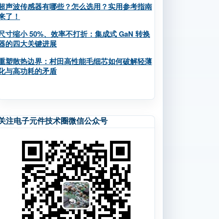
超声波传感器有哪些？怎么选用？实用参考指南
来了！
尺寸缩小 50%、效率不打折：集成式 GaN 转换
器的四大关键进展
重塑散热边界：村田高性能毛细芯如何破解轻薄
化与高功耗的矛盾
关注电子元件技术圈微信公众号