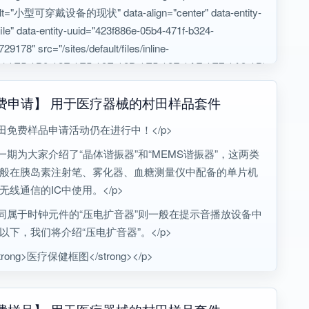
alt="小型可穿戴设备的现状" data-align="center" data-entity-
ile" data-entity-uuid="423f886e-05b4-471f-b324-
29178" src="/sites/default/files/inline-
es/%E5%B0%8F%E5%9E%8B%E5%8F%AF%E7%A9%BF%E6%8
费申请】 用于医疗器械的村田样品套件
村田免费样品申请活动仍在进行中！</p>
上一期为大家介绍了“晶体谐振器”和“MEMS谐振器”，这两类
般在胰岛素注射笔、雾化器、血糖测量仪中配备的单片机
无线通信的IC中使用。</p>
而同属于时钟元件的“压电扩音器”则一般在提示音播放设备中
以下，我们将介绍“压电扩音器”。</p>
trong>医疗保健框图</strong></p>