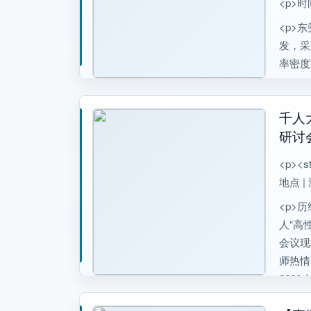
<p>时间
<p>
发，采
率密度
千人
研讨
<p><s
地点 |
<p>历
人“高
会议现
师热情
202
家和国