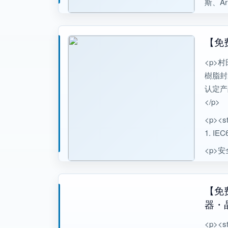
斯、Ar
【免
<p>
樹脂封装
认定产
</p>
<p><s
1. I
<p>
【免
器・
<p><