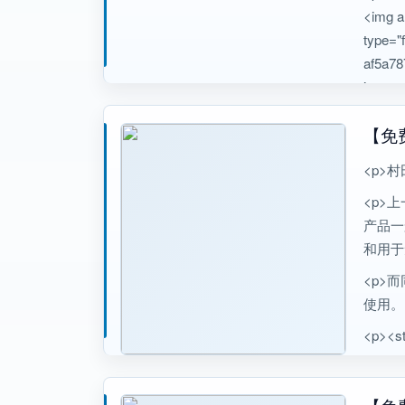
<img 
type="f
af5a787
imag
/>
【免
<p>
<p>
产品一
和用于
<p>
使用。
<p><s