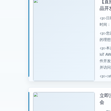
【直
论坛”
品开
和产业
<p>日
时间：13
<p>
的理想
<p>本
IoT
件开发
并访问
<p><s
立即注
会