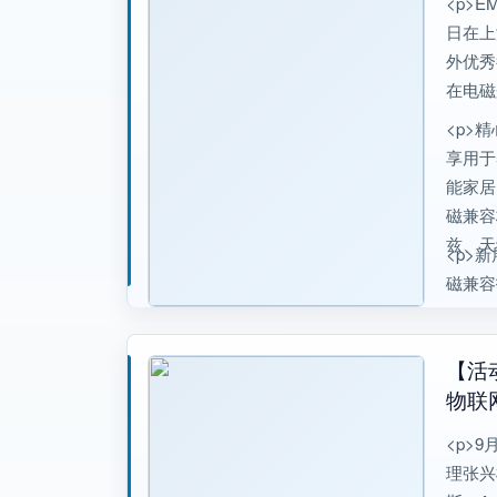
<p>E
日在上
外优秀
在电磁
<p>
享用于
能家居
磁兼容
兹、天
<p>
磁兼容
【活
物联
<p>
理张兴