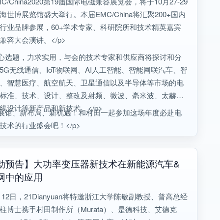
MC/China2020第19届国际电磁兼容展览会，将于10月27-29
海世博展览馆盛大举行。本届EMC/China将汇聚200+国内
行业品牌参展，60+学术专家、科研院所和技术精英嘉宾
兼容大会演讲。</p>
精心选题，力求实用，与会的技术专家和供应商将探讨和分
5G无线通信、IoT物联网、AI人工智能、智能网联汽车、智
、智慧医疗、航空航天、卫星通信以及半导体等市场的电
标准、技术、设计、整改及射频、微波、毫米波、太赫
线设计等新产品和新技术。</p>
新展馆、新布局、新机遇！和村田一起参加这场年度必赴电
技术的行业盛会吧！</p>
动预告】大功率变压器新技术在新能源汽车&
网中的应用
9月12日，21Dianyuan将特邀浙江大学陈敏副教授、普高总经
柱博士携手村田制作所（Murata）、是德科技、艾德克