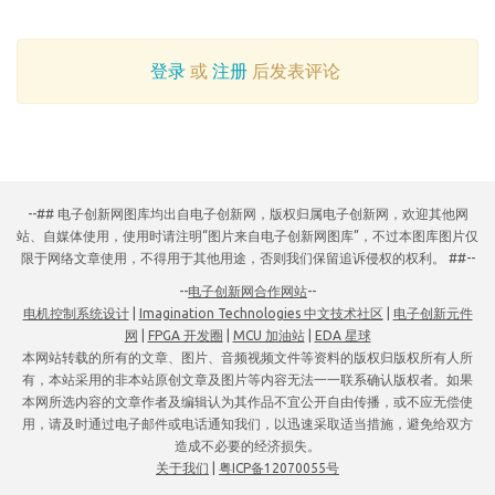
登录
或
注册
后发表评论
--## 电子创新网图库均出自电子创新网，版权归属电子创新网，欢迎其他网
站、自媒体使用，使用时请注明“图片来自电子创新网图库”，不过本图库图片仅
限于网络文章使用，不得用于其他用途，否则我们保留追诉侵权的权利。 ##--
--
电子创新网合作网站
--
电机控制系统设计
|
Imagination Technologies 中文技术社区
|
电子创新元件
网
|
FPGA 开发圈
|
MCU 加油站
|
EDA 星球
本网站转载的所有的文章、图片、音频视频文件等资料的版权归版权所有人所
有，本站采用的非本站原创文章及图片等内容无法一一联系确认版权者。如果
本网所选内容的文章作者及编辑认为其作品不宜公开自由传播，或不应无偿使
用，请及时通过电子邮件或电话通知我们，以迅速采取适当措施，避免给双方
造成不必要的经济损失。
关于我们
|
粤ICP备12070055号