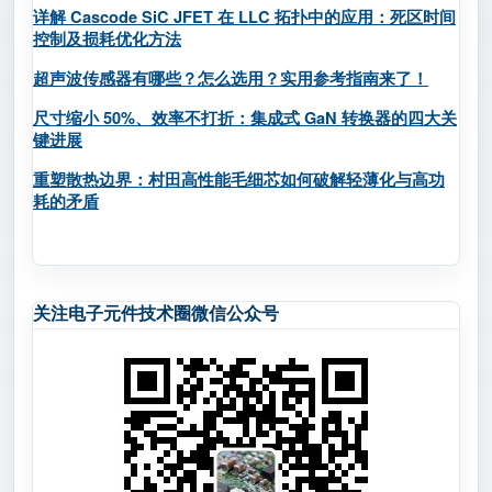
详解 Cascode SiC JFET 在 LLC 拓扑中的应用：死区时间
控制及损耗优化方法
超声波传感器有哪些？怎么选用？实用参考指南来了！
尺寸缩小 50%、效率不打折：集成式 GaN 转换器的四大关
键进展
重塑散热边界：村田高性能毛细芯如何破解轻薄化与高功
耗的矛盾
关注电子元件技术圈微信公众号