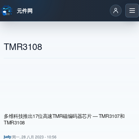
元件网
跳转到主要内容
TMR3108
多维科技推出17位高速TMR磁编码器芯片 — TMR3107和
TMR3108
judy
/
周一, 28 八月 2023 - 10:56