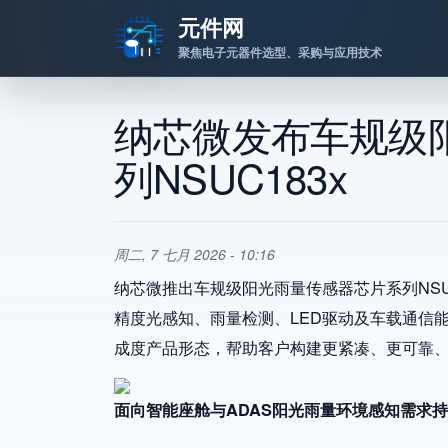
元件网
聚焦电子元器件选型、采购与应用技术
跳转到主要内容
纳芯微发布车规级
列NSUC183x
周二, 7 七月 2026 - 10:16
纳芯微推出车规级阳光雨量传感器芯片系列NSU
精度光感知、雨量检测、LED驱动及车载通信能力，
成度产品形态，帮助客户构建更紧凑、更可靠
面向智能座舱与ADAS阳光雨量环境感知需求