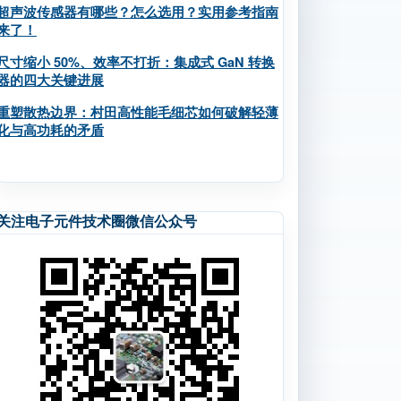
超声波传感器有哪些？怎么选用？实用参考指南
来了！
尺寸缩小 50%、效率不打折：集成式 GaN 转换
器的四大关键进展
重塑散热边界：村田高性能毛细芯如何破解轻薄
化与高功耗的矛盾
关注电子元件技术圈微信公众号