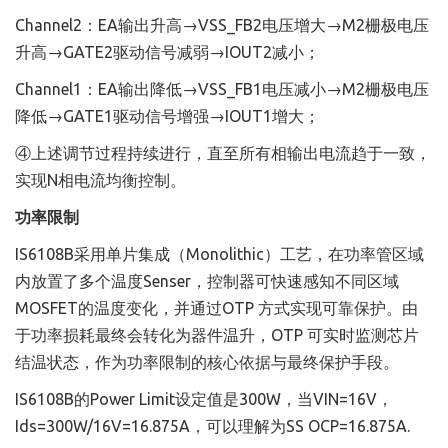
Channel2：EA输出升高→VSS_FB2电压增大→M2栅极电压
升高→GATE2驱动信号减弱→IOUT2减小；
Channel1：EA输出降低→VSS_FB1电压减小→M2栅极电压
降低→GATE1驱动信号增强→IOUT1增大；
④上述调节过程持续进行，直至所有相输出电流趋于一致，
实现N相电流均衡控制。
功率限制
IS6108B采用单片集成（Monolithic）工艺，在功率管区域
内放置了多个温度Senser，控制器可快速感知不同区域
MOSFET的温度变化，并通过OTP 方式实现可靠保护。由
于功率损耗最终会转化为器件温升，OTP 可实时监测芯片
结温状态，作为功率限制的核心依据与最终保护手段。
IS6108B的Power Limit设定值是300W，当VIN=16V，
Ids=300W/16V=16.875A，可以理解为SS OCP=16.875A.