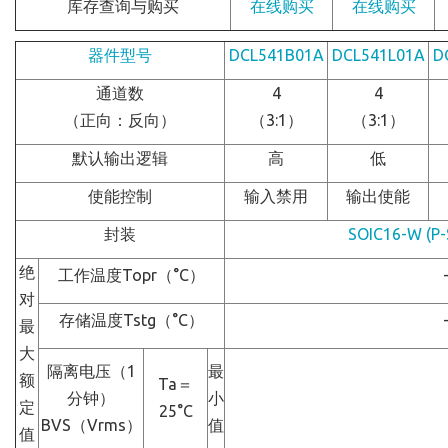
库存查询与购买
在线购买
在线购买
器件型号
DCL541B01A
DCL541L01A
D
通道数
4
4
（正向：反向）
（3:1）
（3:1）
默认输出逻辑
高
低
使能控制
输入禁用
输出使能
封装
SOIC16-W (P-
绝
工作温度Topr（°C）
对
存储温度Tstg（°C）
最
大
隔离电压（1
最
额
Ta＝
分钟）
小
定
25°C
BVS（Vrms）
值
值