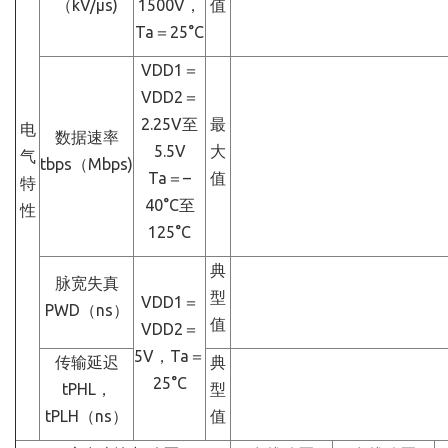
（kV/μs)
1500V，
值
Ta＝25°C
VDD1＝
VDD2＝
2.25V至
最
电
数据速率
5.5V
大
气
tbps（Mbps)
Ta＝–
值
特
40°C至
性
125°C
典
脉宽失真
型
VDD1＝
PWD（ns）
值
VDD2＝
5V，Ta＝
传输延迟
典
25°C
tPHL，
型
tPLH（ns）
值