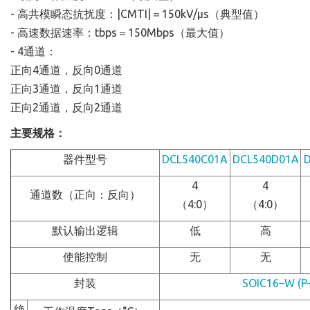
- 高共模瞬态抗扰度：|CMTI|＝150kV/μs（典型值）
- 高速数据速率：tbps＝150Mbps（最大值）
- 4通道：
正向4通道，反向0通道
正向3通道，反向1通道
正向2通道，反向2通道
主要规格：
器件型号
DCL540C01A
DCL540D01A
4
4
通道数（正向：反向）
（4:0）
（4:0）
默认输出逻辑
低
高
使能控制
无
无
封装
SOIC16–W (P
绝