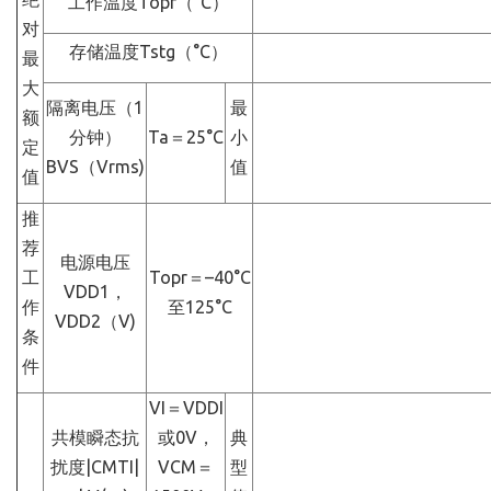
工作温度Topr（°C）
对
存储温度Tstg（°C）
最
大
隔离电压（1
最
额
分钟）
Ta＝25°C
小
定
BVS（Vrms)
值
值
推
荐
电源电压
工
Topr＝–40°C
VDD1，
作
至125°C
VDD2（V)
条
件
VI＝VDDI
共模瞬态抗
或0V，
典
扰度|CMTI|
VCM＝
型