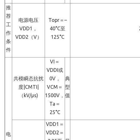
推
荐
电源电压
Topr＝–
工
VDD1，
40°C至
作
VDD2（V）
125°C
条
件
VI＝
VDDI或
共模瞬态抗扰
0V，
典
度|CMTI|
VCM＝
型
（kV/μs)
1500V，
值
Ta＝
25°C
VDD1＝
VDD2＝
电