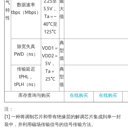
2.25至
最
气
数据速率
5.5V，
大
特
tbps（Mbps）
Ta＝–
值
性
40°C至
125°C
典
脉宽失真
VDD1＝
型
PWD（ns）
VDD2＝
值
5V，
传输延迟
典
Ta＝
tPHL，
型
25°C
tPLH（ns）
值
库存查询与购买
在线购买
在线购买
注：
[1] 一种将调制芯片和带有绝缘层的解调芯片集成到单一封
装中，并利用磁场传输信号的信号传输方法。