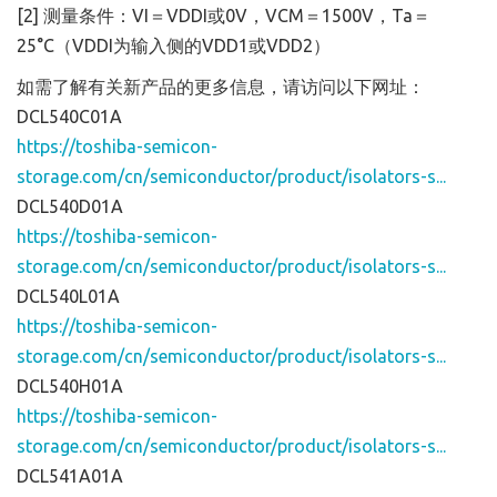
[2] 测量条件：VI＝VDDI或0V，VCM＝1500V，Ta＝
25°C（VDDI为输入侧的VDD1或VDD2）
如需了解有关新产品的更多信息，请访问以下网址：
DCL540C01A
https://toshiba-semicon-
storage.com/cn/semiconductor/product/isolators-s...
DCL540D01A
https://toshiba-semicon-
storage.com/cn/semiconductor/product/isolators-s...
DCL540L01A
https://toshiba-semicon-
storage.com/cn/semiconductor/product/isolators-s...
DCL540H01A
https://toshiba-semicon-
storage.com/cn/semiconductor/product/isolators-s...
DCL541A01A