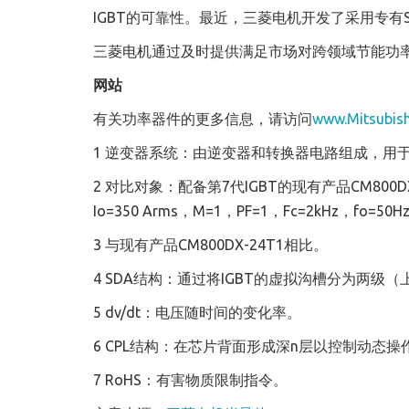
IGBT的可靠性。最近，三菱电机开发了采用专有SD
三菱电机通过及时提供满足市场对跨领域节能功
网站
有关功率器件的更多信息，请访问
www.Mitsubish
1 逆变器系统：由逆变器和转换器电路组成，用
2 对比对象：配备第7代IGBT的现有产品CM800
Io=350 Arms，M=1，PF=1，Fc=2kHz，fo=50H
3 与现有产品CM800DX-24T1相比。
4 SDA结构：通过将IGBT的虚拟沟槽分为两级
5 dv/dt：电压随时间的变化率。
6 CPL结构：在芯片背面形成深n层以控制动态
7 RoHS：有害物质限制指令。