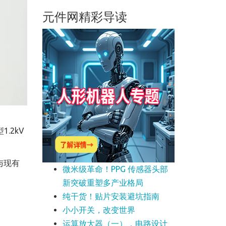
元件网精彩导读
.2kV
与现有
微米级革命！PPG 传感器头部
新突破重塑多产业格局
纯干货！贴片安装避坑指南
小小开关，改变世界
运算放大器（一），电路设计