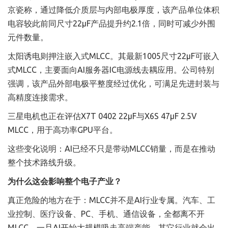
京瓷称，通过降低介质层与内部电极厚度，该产品单位体积
电容较此前同尺寸22µF产品提升约2.1倍，同时可减少外围
元件数量。
太阳诱电则押注嵌入式MLCC。其最新1005尺寸22µF可嵌入
式MLCC，主要面向AI服务器IC电源线去耦应用。公司特别
强调，该产品外部电极平整度经过优化，可满足先进封装与
高精度连接需求。
三星电机也正在评估X7T 0402 22µF与X6S 47µF 2.5V
MLCC，用于高功率GPU平台。
这些变化说明：AI已经不只是带动MLCC销量，而是在推动
整个技术路线升级。
为什么这会影响整个电子产业？
真正危险的地方在于：MLCC并不是AI行业专属。汽车、工
业控制、医疗设备、PC、手机、通信设备，全都离不开
MLCC。一旦AI开始大规模吸走高端产能，其它行业就会出