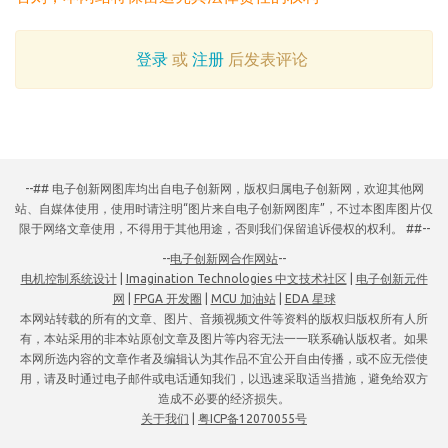
登录
或
注册
后发表评论
--## 电子创新网图库均出自电子创新网，版权归属电子创新网，欢迎其他网
站、自媒体使用，使用时请注明“图片来自电子创新网图库”，不过本图库图片仅
限于网络文章使用，不得用于其他用途，否则我们保留追诉侵权的权利。 ##--
--
电子创新网合作网站
--
电机控制系统设计
|
Imagination Technologies 中文技术社区
|
电子创新元件
网
|
FPGA 开发圈
|
MCU 加油站
|
EDA 星球
本网站转载的所有的文章、图片、音频视频文件等资料的版权归版权所有人所
有，本站采用的非本站原创文章及图片等内容无法一一联系确认版权者。如果
本网所选内容的文章作者及编辑认为其作品不宜公开自由传播，或不应无偿使
用，请及时通过电子邮件或电话通知我们，以迅速采取适当措施，避免给双方
造成不必要的经济损失。
关于我们
|
粤ICP备12070055号