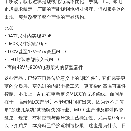
子驱动，核心逻辑是规模化与成本优化。手机、PC、家电
市场需求稳定，厂商的产能规划也相对保守。但AI服务器的
出现，突然改变了整个产业的产品结构。
比如：
• 0402尺寸内实现47µF
• 0603尺寸实现10µF
• 100V甚至1kV~2kV高压MLCC
• GPU封装底部嵌入式MLCC
• 面向48V与800V电源架构的新型器件
这些产品，已经不再是传统意义上的“标准件”，它们需要更
薄的介质层、更先进的内部电极工艺、更复杂的高温可靠性
控制。本质上，AI正在重新定义MLCC的技术路线。而问题
在于，高端MLCC产能并不能短时间扩出来。因为这不是简
单“多建几条线”就能解决的行业。MLCC生产涉及超薄陶瓷
叠层、烧结、材料控制与微米级工艺稳定性。尤其是0.3µm
以下介质层，本身就已经接近制造极限。这也是为什么，日